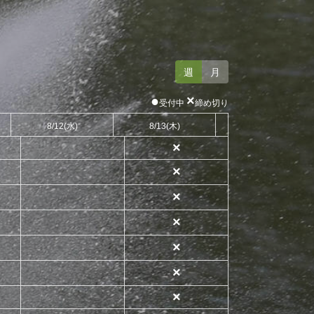
週
月
●
×
受付中
締め切り
8/12
(水)
8/13
(木)
×
×
×
×
×
×
×