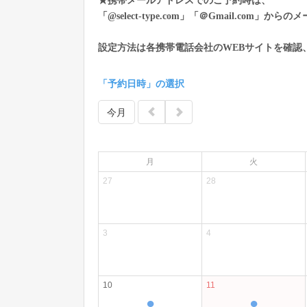
★携帯メールアドレスでのご予約時は、
「@select-type.com」「＠Gmail.c
設定方法は各携帯電話会社のWEBサイトを確認
「予約日時」の選択
今月
月
火
27
28
3
4
10
11
●
●