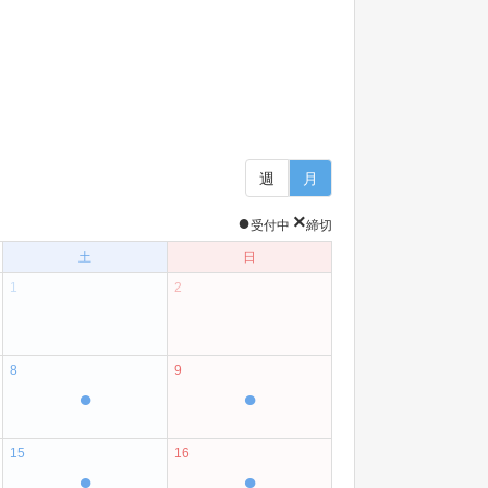
週
月
●
×
受付中
締切
土
日
1
2
8
9
●
●
15
16
●
●