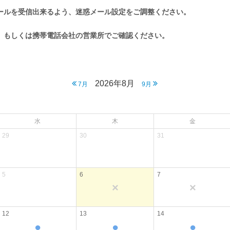
om」からのメールを受信出来るよう、迷惑メール設定をご調整ください。
、もしくは携帯電話会社の営業所でご確認ください。
2026年8月
7月
9月
水
木
金
29
30
31
5
6
7
×
×
12
13
14
●
●
●