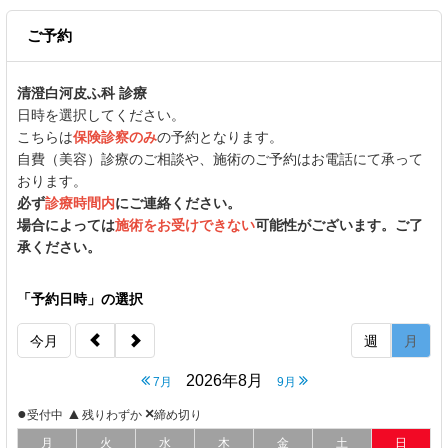
ご予約
清澄白河皮ふ科 診療
日時を選択してください。
こちらは
保険診察
のみ
の予約となります。
自費（美容）診療のご相談や、施術のご予約はお電話にて承って
おります。
必ず
診療時間内
にご連絡ください。
場合によっては
施術をお受けできない
可能性がございます。ご了
承ください。
「予約日時」の選択
今月
週
月
2026年8月
7月
9月
●
▲
×
受付中
残りわずか
締め切り
月
火
水
木
金
土
日