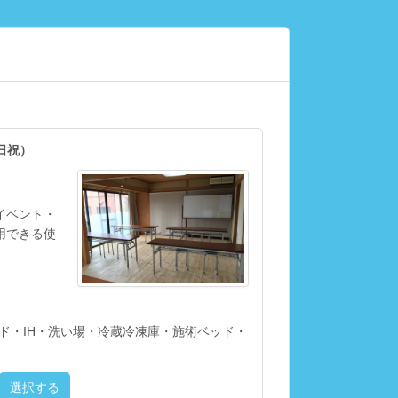
日祝）
イベント・
用できる使
ード・IH・洗い場・冷蔵冷凍庫・施術ベッド・
選択する