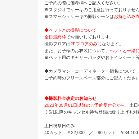
ご予約の際に備考欄へご記入ください。
※スタジオでケーキのご用意は行っておりませ
※スマッシュケーキの撮影シーンは
お持ち込み
◆ペットとの撮影について
全日最終枠
でお願いしております。
撮影フロアは
2Fフロアのみ
になります。
また、お子様のお衣装について、
ペットと一緒
※ペット用のキャリーバッグやおトイレシート
◆カメラマン・コーディネーター指名について
ご予約時のフリースペース部分にご記入くださ
◆撮影料金改定のお知らせ
2023年05月01日以降のご予約受付分から
、土日
※5/1以降のキャンセル待ち登録の繰り上げも
土日祝祭日のみ
40カット ￥22,000 ／ 80カット ￥34,100