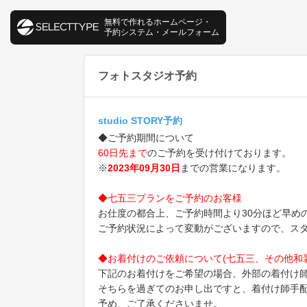
無料で作れるホームページ・
予約システム・メールフォーム
フォトスタジオ予約
studio STORY予約
◆ご予約期間について
60日先まで
のご予約を受け付けております。
※
2023年09月30日
までの営業になります。
◆七五三プランをご予約のお客様
お仕度の都合上、ご予約時間より30分ほど早め
ご予約状況によって変動がございますので、ス
◆お着付けのご依頼について(七五三、その他和
下記のお着付けをご希望の場合、外部の着付け
そちらを過ぎてのお申し出ですと、着付け師手
予め、ご了承くださいませ。