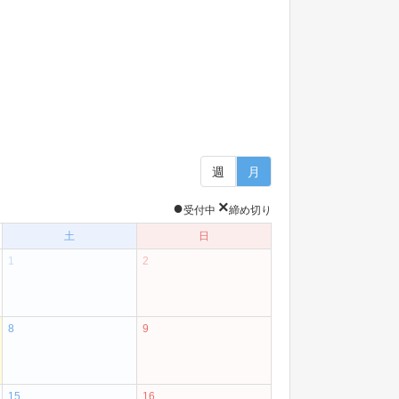
週
月
●
×
受付中
締め切り
土
日
1
2
8
9
15
16