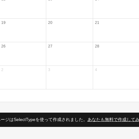
19
20
21
26
27
28
2
3
4
ージはSelectTypeを使って作成されました。
あなたも無料で作成して