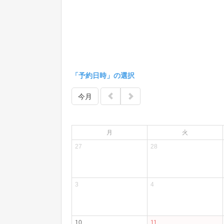
「予約日時」の選択
今月
月
火
27
28
3
4
10
11