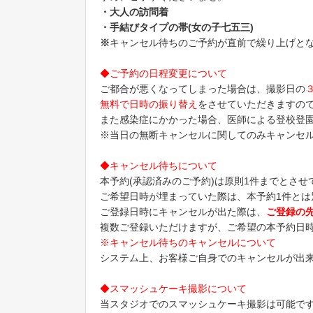
・大人の訪問着
・手結びタイプの帯(女の子七五三)
※
キャンセル待ちのご予約が直前で繰り上げと
◆
ご予約の日程変更について
ご都合が悪くなってしまった場合は、撮影日の
無料で日時の振り替え
をさせていただきますの
また感染症にかかった場合、医師による登校登
※当日の無断キャンセルに関してのみキャンセル
◆
キャンセル待ちについて
本予約(承認済みのご予約)は原則1件までとさ
ご希望日時が埋まっていた際は、本予約1件とは
ご登録日時にキャンセルが出た際は、
ご登録の
複数ご登録いただけますが、ご希望の本予約日
※キャンセル待ちのキャンセルについて
システム上、お客様ご自身でのキャンセルが出
◆スマッシュケーキ撮影について
当スタジオでのスマッシュケーキ撮影は可能で