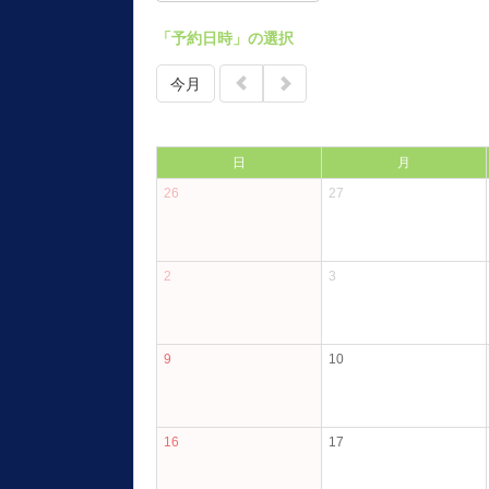
「予約日時」の選択
今月
日
月
26
27
2
3
9
10
16
17