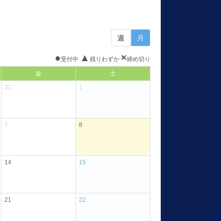
週
月
●
▲
×
受付中
残りわずか
締め切り
金
土
31
1
7
8
14
15
21
22