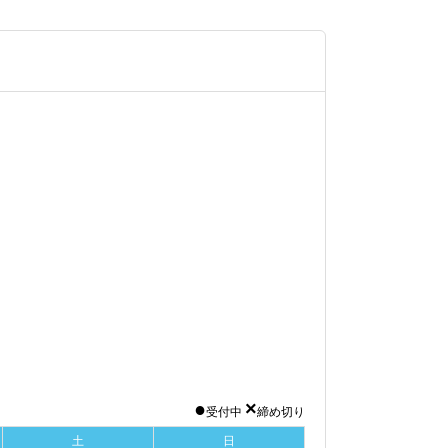
●
×
受付中
締め切り
土
日