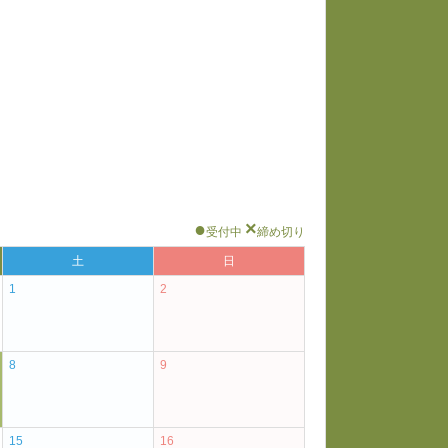
●
×
受付中
締め切り
土
日
1
2
8
9
15
16