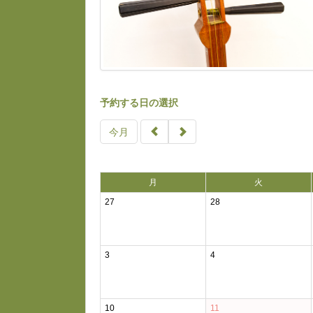
予約する日の選択
今月
月
火
27
28
3
4
10
11