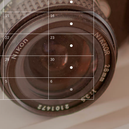
●
15
16
●
22
23
●
29
30
●
5
6
●