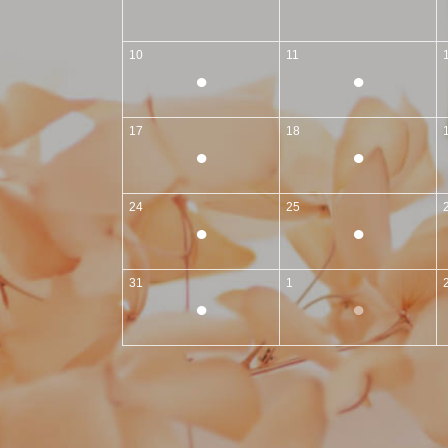
10
11
●
●
17
18
●
●
24
25
●
●
31
1
●
●