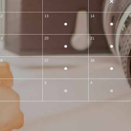
×
12
13
14
●
●
19
20
21
●
●
26
27
28
●
●
2
3
4
●
●