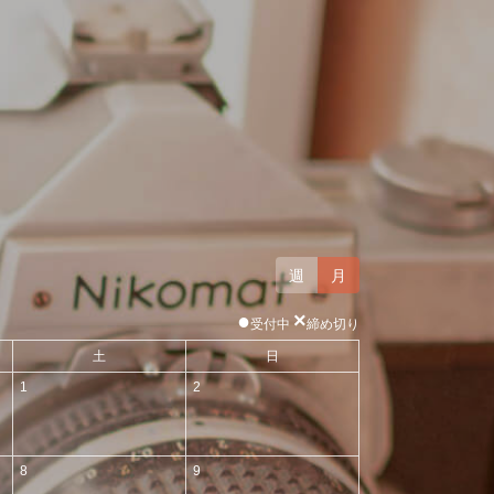
週
月
●
×
受付中
締め切り
土
日
1
2
8
9