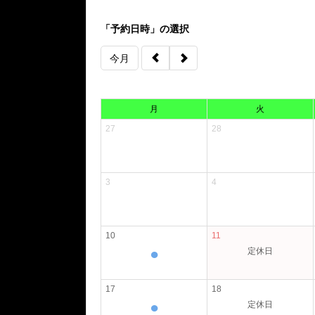
「予約日時」の選択
今月
月
火
27
28
3
4
10
11
●
定休日
17
18
●
定休日