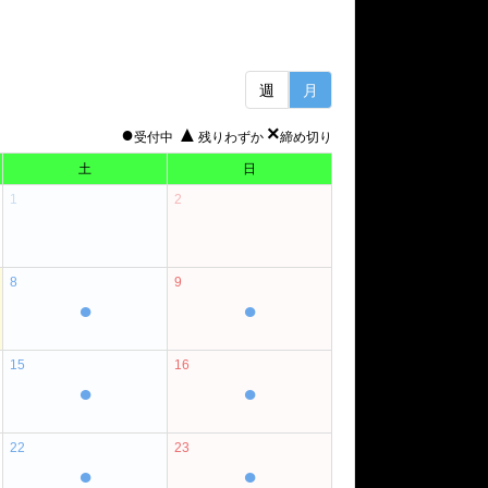
週
月
●
▲
×
受付中
残りわずか
締め切り
土
日
1
2
8
9
●
●
15
16
●
●
22
23
●
●