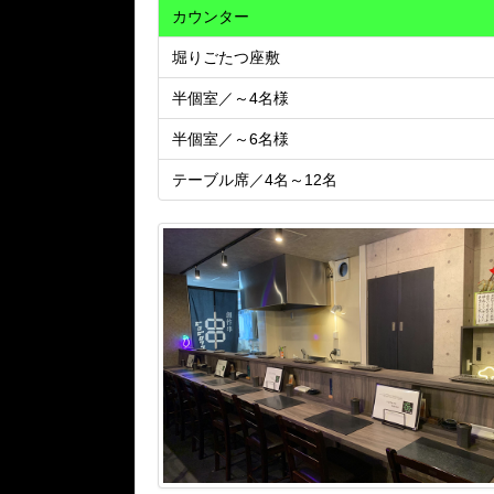
カウンター
堀りごたつ座敷
半個室／～4名様
半個室／～6名様
テーブル席／4名～12名