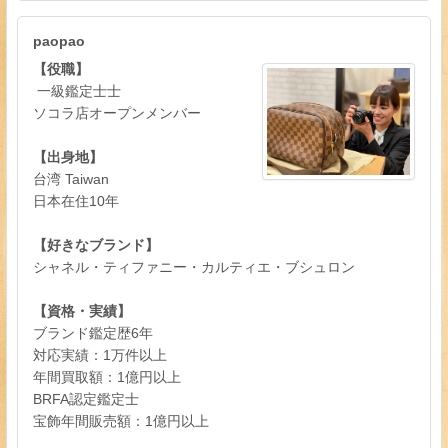
paopao
【役職】
一級鑑定士士
ソコラ店オープンメンバー
【出身地】
台湾 Taiwan
日本在住10年
【好きなブランド】
シャネル・ティファニー・カルティエ・ブシュロン
【資格・実績】
ブランド鑑定歴6年
対応実績：1万件以上
年間買取額：1億円以上
BRFA認定鑑定士
宝飾年間販売額：1億円以上