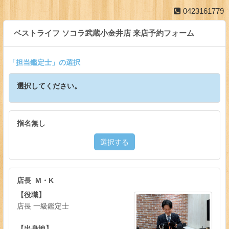
0423161779
ベストライフ ソコラ武蔵小金井店 来店予約フォーム
「
担当鑑定士
」の選択
選択してください。
指名無し
選択する
店長 M・K
【役職】
店長 一級鑑定士
【出身地】