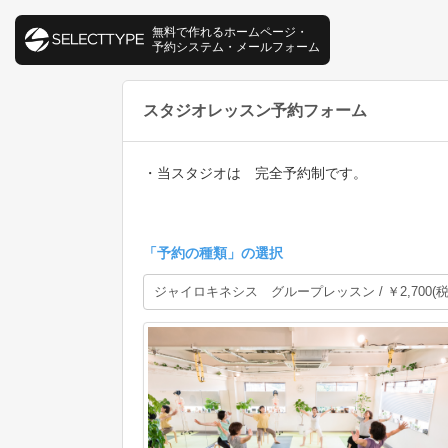
01:00
無料で作れるホームページ・
01:30
予約システム・メールフォーム
02:00
02:30
スタジオレッスン予約フォーム
03:00
03:30
・当スタジオは 完全予約制です。
04:00
04:30
「
予約の種類
」の選択
05:00
05:30
06:00
06:30
07:00
07:30
08:00