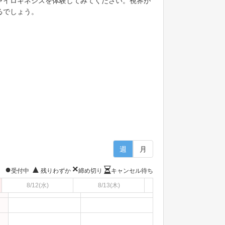
ャイロキネシスを体験してみてください。視界が
るでしょう。
週
月
●
▲
×
受付中
残りわずか
締め切り
キャンセル待ち
8/12
(水)
8/13
(木)