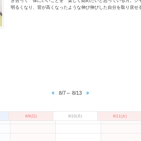
き合って 体にいいことを 楽しく始めたいと思っている方。ジ
明るくなり、背が高くなったような伸び伸びした自分を取り戻せ
09:30～10:30
長泉スタジオ ジャイロ
キネシス
●
受付中
8/7～ 8/13
8/9
(日)
8/10
(月)
8/11
(火)