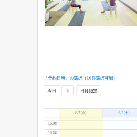
08:30
09:00
09:30
10:00
10:30
11:00
11:30
12:00
「予約日時」の選択（10件選択可能）
12:30
13:00
今日
日付指定
13:30
14:00
8/7
(金)
8/8
(土)
14:30
15:00
15:30