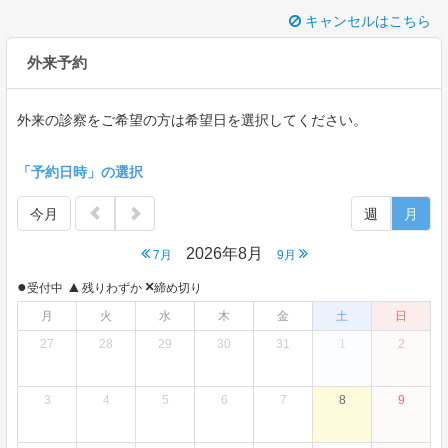
キャンセルはこちら
外来予約
外来の診察をご希望の方は希望日を選択してください。
「予約日時」の選択
今月
週
月
2026年8月
7月
9月
●
▲
×
受付中
残りわずか
締め切り
月
火
水
木
金
土
日
27
28
29
30
31
1
2
3
4
5
6
7
8
9