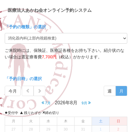
医療法人あかね会オンライン予約システム
「
予約の種類
」の選択
ご来院時には、保険証、医療証各種をお持ち下さい。紹介状のな
い場合は選定療養費
7,700円
（税込）がかかります。
「予約日時」の選択
今月
週
月
2026年8月
7月
9月
●
▲
×
受付中
残りわずか
締め切り
月
火
水
木
金
土
日
27
28
29
30
31
1
2