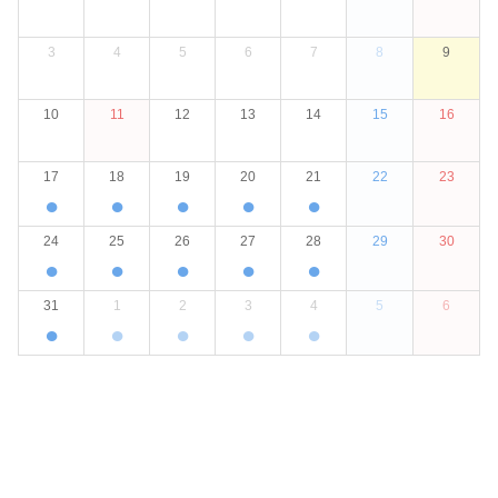
3
4
5
6
7
8
9
10
11
12
13
14
15
16
17
18
19
20
21
22
23
●
●
●
●
●
24
25
26
27
28
29
30
●
●
●
●
●
31
1
2
3
4
5
6
●
●
●
●
●