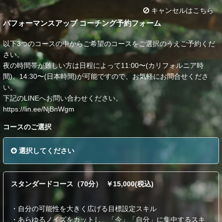
キャンセルはこちら
パフォーマンスアップ コーチング予約フォーム
以下3つのコースの中からご希望のコースをご選択のうえご予約くだ
さい。
夜の時間帯が難しい方は日程によって11:00〜(カリフォルニア時
間)、14:30〜(日本時間)が可能ですので、お気軽にお問合せくださ
い。
下記のLINEへお問い合わせください。
https://lin.ee/NjBnWgm
コースのご選択
選択してください
スタンダードコース（70分） ￥15,000(税込)
・自分の可能性を大きく広げる目標設定スキル
・あらゆるノイズをカットし、「今」「自分」に集中するスキ