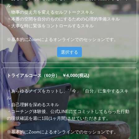
ル
・物事の捉え方を変えるセルフトークスキル
・本番の空間を自分のものにするための心理的準備スキル
・大事な時に緊張をコントロールするスキル
※基本的にZoomによるオンラインでのセッションです。
選択する
トライアルコース（60分） ￥4,000(税込)
・あらゆるノイズをカットし、「今」「自分」に集中するスキ
ル
・自己理解を深めるスキル
・コーチング体験後、公式LINEにてコミットしてもらった行動
の現状確認を週に1回(1ヶ月間)させていただきます。
※基本的にZoomによるオンラインでのセッションです。