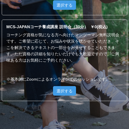
選択する
MCS-JAPANコーチ養成講座 説明会（30分） ￥0(税込)
コーチング資格が気になる方へ向けたマンツーマン無料説明会
です。ご希望に応じて、お悩みや状況を聴かせていただき、そ
こを解決できるテキストの一部分をお見せすることもできま
す。ただ資格の詳細を知りたいだけでも大歓迎ですので、ご興
味ある方はお気軽にご予約ください。
※基本的にZoomによるオンラインでのセッションです。
選択する