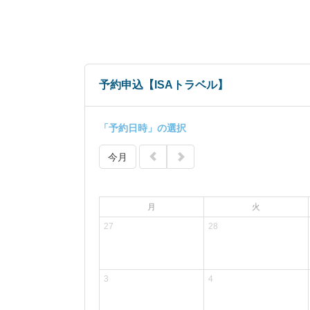
予約申込【ISAトラベル】
「予約日時」の選択
今月
月
火
27
28
3
4