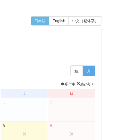
日本語
English
中文（繁体字）
週
月
●
×
受付中
締め切り
土
日
1
2
8
9
×
×