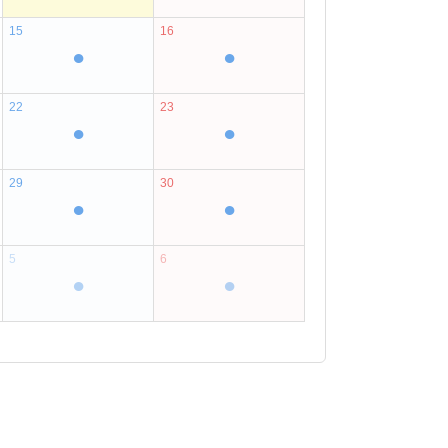
15
16
●
●
22
23
●
●
29
30
●
●
5
6
●
●