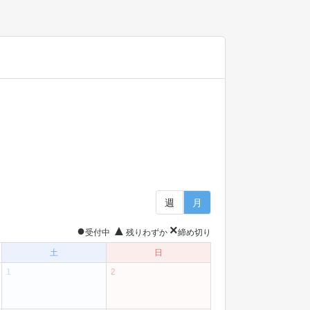
週
月
●
▲
×
受付中
残りわずか
締め切り
土
日
1
2