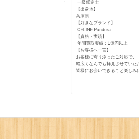
一級鑑定士
【出身地】
兵庫県
【好きなブランド】
CELINE Pandora
【資格・実績】
年間買取実績：1億円以上
【お客様へ一言】
お客様に寄り添ったご対応で、
幅広くなんでも拝見させていた
皆様にお会いできること楽しみに