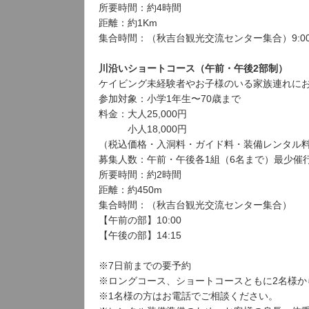
所要時間：約4時間
距離：約1Km
集合時間：（秋吉台観光交流センター集合）9:0
川沿いショートコース（午前・午後2部制）
ケイビング未経験者やお子様のいる家族連れに
参加対象：小学1年生〜70歳まで
料金：大人25,000円
小人18,000円
（税込価格・入洞料・ガイド料・装備レンタル
募集人数：午前・午後各1組（6名まで）最少催
所要時間：約2時間
距離：約450m
集合時間：（秋吉台観光交流センター集合）
【午前の部】10:00
【午後の部】14:15
※7日前までの要予約
※ロングコース、ショートコースともに2名様か
※1名様の方はお電話でご相談ください。