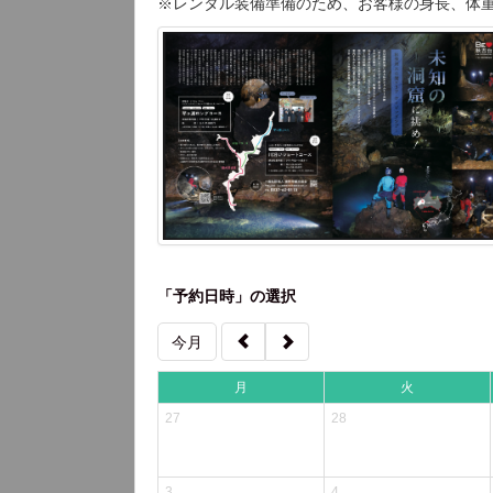
※レンタル装備準備のため、お客様の身長、体
「予約日時」の選択
今月
月
火
27
28
3
4