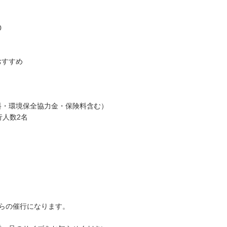
0
おすすめ
料・環境保全協力金・保険料含む）
行人数2名
らの催行になります。