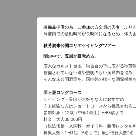
装備品準備の為、ご参加の方全員の氏名（ふり
洞窟内での活動時間が長時間になるため、体力
秋芳洞未公開エリアケイビングツアー
闇の中で、五感が目覚める。
広大なカルスト台地・秋吉台の下に広がる秋芳
整備されていない道や照明のない洞窟内を進み
そんな未公開洞窟を、国内外の様々な洞窟探検
琴ヶ淵ロングコース
ケイビング・登山がお好きな人におすすめ
※未経験な方はショートコースから挑戦される
参加対象：12歳（中学1年生）〜65歳まで
料金：大人35,000円
（税込価格・入洞料・ガイド料・装備レンタル
募集人数：1日1組（6名まで）最少催行人数2名