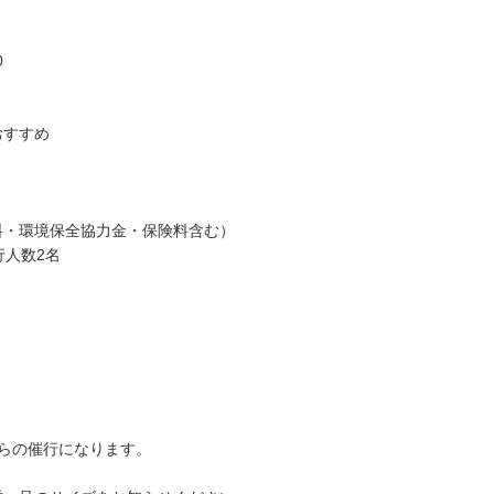
0
おすすめ
料・環境保全協力金・保険料含む）
行人数2名
らの催行になります。