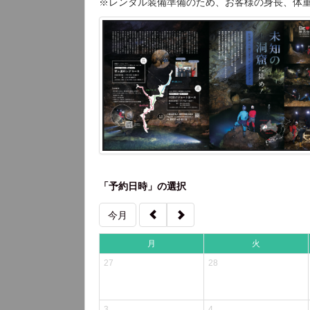
※レンタル装備準備のため、お客様の身長、体
「予約日時」の選択
今月
月
火
27
28
3
4