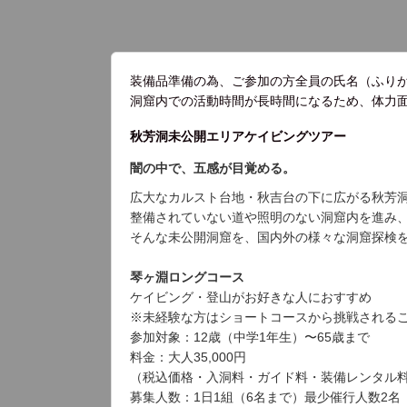
装備品準備の為、ご参加の方全員の氏名（ふり
洞窟内での活動時間が長時間になるため、体力
秋芳洞未公開エリアケイビングツアー
闇の中で、五感が目覚める。
広大なカルスト台地・秋吉台の下に広がる秋芳
整備されていない道や照明のない洞窟内を進み
そんな未公開洞窟を、国内外の様々な洞窟探検
琴ヶ淵ロングコース
ケイビング・登山がお好きな人におすすめ
※未経験な方はショートコースから挑戦される
参加対象：12歳（中学1年生）〜65歳まで
料金：大人35,000円
（税込価格・入洞料・ガイド料・装備レンタル
募集人数：1日1組（6名まで）最少催行人数2名