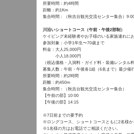
所要時間：約4時間
距離：約1Km
集合時間：（秋吉台観光交流センター集合）9:0
川沿いショートコース（午前・午後2部制）
ケイビング未経験者やお子様のいる家族連れに
参加対象：小学1年生〜70歳まで
料金：大人25,000円
小人18,000円
（税込価格・入洞料・ガイド料・装備レンタル
募集人数：午前・午後各1組（6名まで）最少催
所要時間：約2時間
距離：約450m
集合時間：（秋吉台観光交流センター集合）
【午前の部】10:00
【午後の部】14:15
※7日前までの要予約
※ロングコース、ショートコースともに2名様か
※1名様の方はお電話でご相談ください。