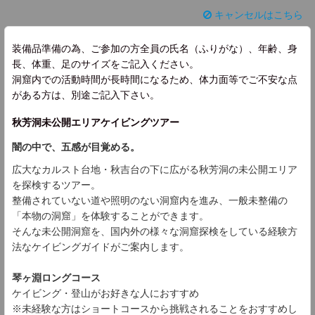
キャンセルはこちら
装備品準備の為、ご参加の方全員の氏名（ふりがな）、年齢、身
長、体重、足のサイズをご記入ください。
洞窟内での活動時間が長時間になるため、体力面等でご不安な点
がある方は、別途ご記入下さい。
秋芳洞未公開エリアケイビングツアー
闇の中で、五感が目覚める。
広大なカルスト台地・秋吉台の下に広がる秋芳洞の未公開エリア
を探検するツアー。
整備されていない道や照明のない洞窟内を進み、一般未整備の
「本物の洞窟」を体験することができます。
そんな未公開洞窟を、国内外の様々な洞窟探検をしている経験方
法なケイビングガイドがご案内します。
琴ヶ淵ロングコース
ケイビング・登山がお好きな人におすすめ
※未経験な方はショートコースから挑戦されることをおすすめし