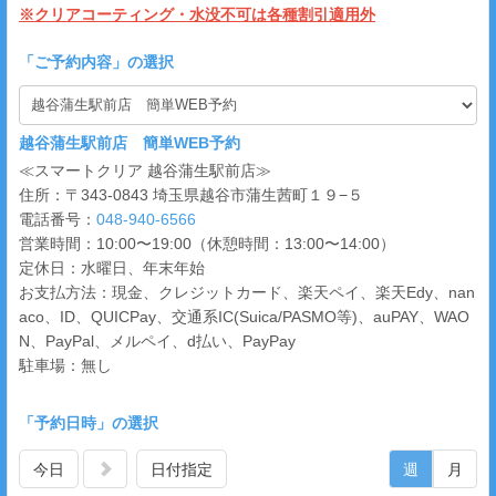
※クリアコーティング・水没不可は各種割引適用外
「
ご予約内容
」の選択
越谷蒲生駅前店 簡単WEB予約
≪スマートクリア 越谷蒲生駅前店≫
住所：〒343-0843 埼玉県越谷市蒲生茜町１９−５
電話番号：
048-940-6566
営業時間：10:00〜19:00（休憩時間：13:00〜14:00）
定休日：水曜日、年末年始
お支払方法：現金、クレジットカード、楽天ペイ、楽天Edy、nan
aco、ID、QUICPay、交通系IC(Suica/PASMO等)、auPAY、WAO
N、PayPal、メルペイ、d払い、PayPay
駐車場：無し
「予約日時」の選択
今日
日付指定
週
月