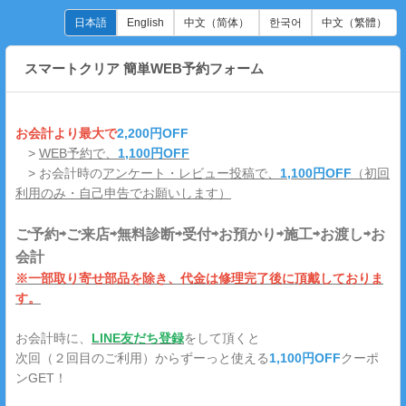
日本語
English
中文（简体）
한국어
中文（繁體）
スマートクリア 簡単WEB予約フォーム
お会計より最大で
2,200円OFF
>
WEB予約で、
1,100円OFF
> お会計時の
アンケート・レビュー投稿で、
1,100円OFF
（初回
利用のみ・自己申告でお願いします）
ご予約⇨ご来店⇨無料診断⇨受付⇨お預かり⇨施工⇨お渡し⇨お
会計
※一部取り寄せ部品を除き、代金は修理完了後に頂戴しておりま
す。
お会計時に、
LINE友だち登録
をして頂くと
次回（２回目のご利用）からずーっと使える
1,100円OFF
クーポ
ンGET！