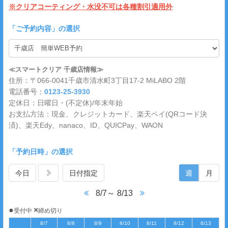
※クリアコーティング・水没不可は各種割引適用外
「
ご予約内容
」の選択
≪スマートクリア 千歳店情報≫
住所：〒066-0041千歳市清水町3丁目17-2 MiLABO 2階
電話番号：
0123-25-3930
定休日：日曜日・(不定休)/年末年始
お支払方法：現金、クレジットカード、楽天ペイ(QRコード決
済)、楽天Edy、nanaco、ID、QUICPay、WAON
「予約日時」の選択
今日
日付指定
週
月
8/7～ 8/13
●
×
受付中
締め切り
8/7
8/8
8/9
8/10
8/11
8/12
8/13