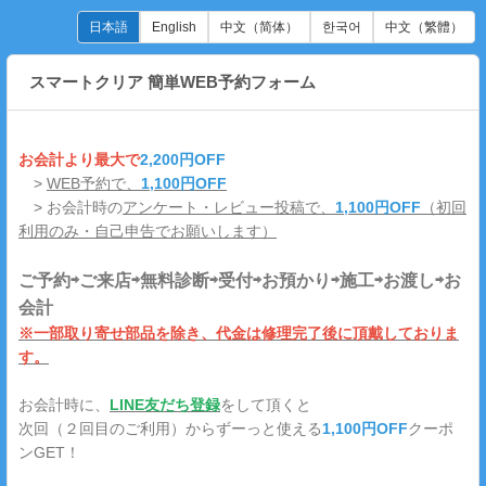
日本語
English
中文（简体）
한국어
中文（繁體）
スマートクリア 簡単WEB予約フォーム
お会計より最大で
2,200円OFF
>
WEB予約で、
1,100円OFF
> お会計時の
アンケート・レビュー投稿で、
1,100円OFF
（初回
利用のみ・自己申告でお願いします）
ご予約⇨ご来店⇨無料診断⇨受付⇨お預かり⇨施工⇨お渡し⇨お
会計
※一部取り寄せ部品を除き、代金は修理完了後に頂戴しておりま
す。
お会計時に、
LINE友だち登録
をして頂くと
次回（２回目のご利用）からずーっと使える
1,100円OFF
クーポ
ンGET！