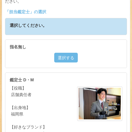
ださい。
「
担当鑑定士
」の選択
選択してください。
指名無し
選択する
鑑定士 D・M
【役職】
店舗責任者
【出身地】
福岡県
【好きなブランド】