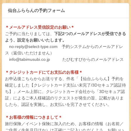
仙台ふららんの予約フォーム
＊メールアドレス受信設定のお願い＊
ご予約に当たりましては、
下記2つのメールアドレスが受信できる
よう、設定をお願いいたします。
no-reply@select-type.com 予約システムからのメールアドレ
ス（返信いただけません）
info@tabimusubi.co.jp たびむすびからのメールアドレス
＊クレジットカードにてお支払のお客様＊
お申込後こちらからお送りする、件名「【仙台ふららん】予約を
確定しました【クレジットカード支払い未完了/3Dセキュア認証待
ち】」メール上部に、クレジットカード会社から「3Dセキュア認
証」によるご本人様確認のリクエストが発生の旨、記載がありま
したら、認証を実施し、お支払いを完了させてください。
＊お客様の情報につきまして＊
旅行保険／イベント保険に加入のため、お客様の情報（お名前／
ご住所／生年月日ほか）は正確にご記入いただくよう、お願いい