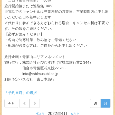
当日（集合時間前） 50%
旅行開始後または連絡無100%
※電話でのキャンセルは当事務局の営業日、営業時間内に申し出
いただいた日を基準とします
※代わりに参加できる方がおられる場合、キャンセル料は不要で
す。その旨をご連絡ください。
【必ずお読みください】
・各自で防寒対策、飲み物はご準備ください
・配慮が必要な方は、ご自身からお申し出ください
旅行企画：青葉山エリアマネジメント
旅行催行：株式会社たびむすび（宮城県旅行業2-344）
仙台市青葉区花京院2-1-35
info@tabimusubi.co.jp
利用予定バス会社：東日本急行
「予約日時」の選択
今月
週
月
2022年4月
3月
5月