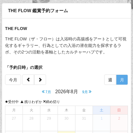
THE FLOW 鑑賞予約フォーム
THE FLOW
THE FLOW（ザ・フロー）は入浴時の高揚感をアートとして可視
化するギャラリー、行為としての入浴の潜在能力を探求するラ
ボ、その2つの活動を基軸としたカルチャーハブです。
「予約日時」の選択
今月
週
月
2026年8月
7月
9月
●
▲
×
受付中
残りわずか
締め切り
月
火
水
木
金
土
日
27
28
29
30
31
1
2