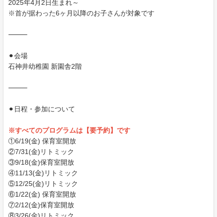
2025年4月2日生まれ～
※首が据わった6ヶ月以降のお子さんが対象です
⸻
⚫︎会場
石神井幼稚園 新園舎2階
⸻
⚫︎日程・参加について
※すべてのプログラムは【要予約】です
①6/19(金) 保育室開放
②7/31(金)リトミック
③9/18(金)保育室開放
④11/13(金)リトミック
⑤12/25(金)リトミック
⑥1/22(金) 保育室開放
⑦2/12(金)保育室開放
⑧3/26(金)リトミック