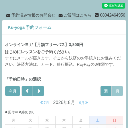
08042464956
予約済み情報のお問合せ
ご質問はこちら
Ku-yoga 予約フォーム
オンラインヨガ【月額フリーパス】3,800円
はじめにレッスンをご予約ください。
すぐにメールが届きます。そこから決済のお手続きにお進みくだ
さい。決済方法は、カード、銀行振込、PayPayの3種類です。
「予約日時」の選択
今月
週
月
2026年8月
7月
9月
●
×
受付中
締め切り
月
火
水
木
金
土
日