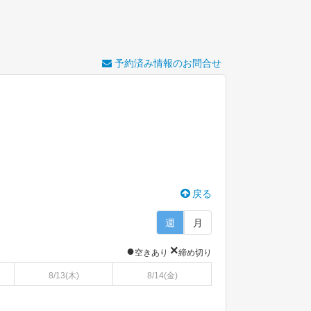
予約済み情報のお問合せ
戻る
週
月
●
×
空きあり
締め切り
8/13
(木)
8/14
(金)