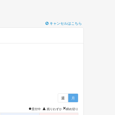
キャンセルはこちら
週
月
●
▲
×
受付中
残りわずか
締め切り