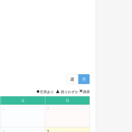
週
月
●
▲
×
空席あり
残りわずか
満席
土
日
1
2
8
9