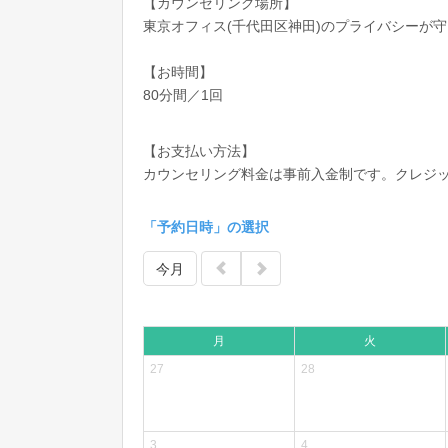
【カウンセリング場所】
東京オフィス(千代田区神田)の
プライバシーが守
【お時間】
80分間／1回
【お支払い方法】
カウンセリング料金は事前入金制です。クレジ
「予約日時」の選択
今月
月
火
27
28
3
4