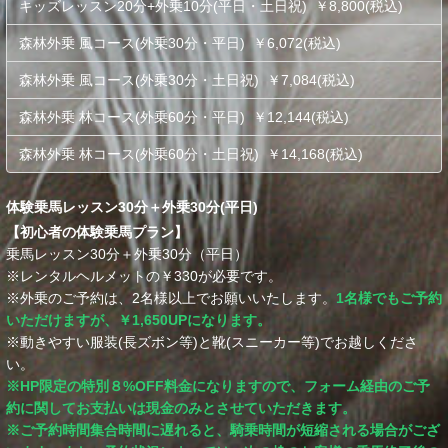
キッズレッスン20分+外乗10分(平日・土日祝) ￥8,800(税込)
森林外乗 風コース(外乗30分・平日) ￥6,072(税込)
森林外乗 風コース(外乗30分・土日祝) ￥7,084(税込)
森林外乗 林コース(外乗60分・平日) ￥12,144(税込)
森林外乗 林コース(外乗60分・土日祝) ￥14,168(税込)
体験乗馬レッスン30分＋外乗30分(平日)
【初心者の体験乗馬プラン】
乗馬レッスン30分＋外乗30分（平日）
※レンタルヘルメットの￥330が必要です。
※外乗のご予約は、2名様以上でお願いいたします。
1名様でもご予約
いただけますが、￥1,650UPになります。
※動きやすい服装(長ズボン等)と靴(スニーカー等)でお越しくださ
い。
※HP限定の特別８%OFF料金になりますので、フォーム経由のご予
約に関してお支払いは現金のみとさせていただきます。
※ご予約時間集合時間に遅れると、騎乗時間が短縮される場合がござ