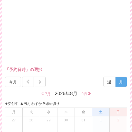
「予約日時」の選択
今月
週
月
2026年8月
7月
9月
●
▲
×
受付中
残りわずか
締め切り
月
火
水
木
金
土
日
27
28
29
30
31
1
2