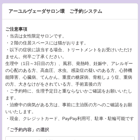
アーユルヴェーダサロン環 ご予約システム
ご注意事項
・当店は女性限定サロンです。
・２階の住居スペースには猫がおります。
・以下の症状に該当する場合、トリートメントをお受けいただけ
ません。何卒ご了承ください。
生理中（1日～3日目の方）、風邪、発熱時、妊娠中、アレルギー
の心配のある方、高血圧、水虫、感染症の疑いのある方、心肺機
能障害、心臓病、てんかん、重度の糖尿病、骨粗しょう症、重病
の方、大きなけがをされている方、手術直後の方
・ご予約時に、生理予定日と重ならないかご確認をお願いいたし
ます。
・治療中の病気がある方は、事前に主治医の方へのご確認をお願
いいたします。
・現金、クレジットカード、PayPay利用可、駐車・駐輪可能です
「
ご予約内容
」の選択