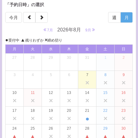
「予約日時」の選択
今月
週
月
2026年8月
7月
9月
●
▲
×
受付中
残りわずか
締め切り
月
火
水
木
金
土
日
27
28
29
30
31
1
2
3
4
5
6
7
8
9
×
×
×
10
11
12
13
14
15
16
×
×
×
×
×
×
×
17
18
19
20
21
22
23
×
×
×
×
●
×
×
24
25
26
27
28
29
30
▲
▲
×
×
▲
▲
▲