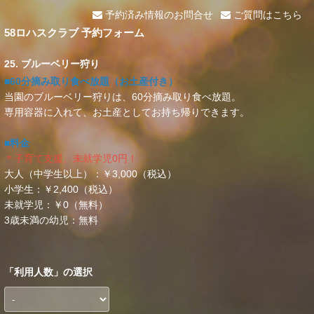
予約済み情報のお問合せ
ご質問はこちら
58ロハスクラブ 予約フォーム
25. ブルーベリー狩り
■60分摘み取り食べ放題（お土産付き）
当園のブルーベリー狩りは、60分摘み取り食べ放題。
専用容器に入れて、お土産としてお持ち帰りできます。
■料金
＊子育て支援、未就学児0円！
大人（中学生以上）：￥3,000（税込）
小学生：￥2,400（税込）
未就学児：￥0（無料）
3歳未満の幼児：無料
「
利用人数
」の選択