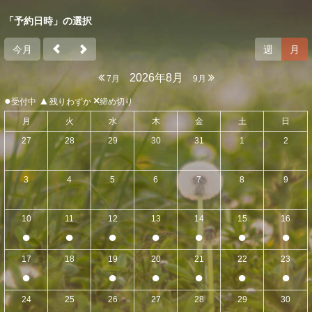
「予約日時」の選択
今月
週
月
2026年8月
7月
9月
●
▲
×
受付中
残りわずか
締め切り
月
火
水
木
金
土
日
27
28
29
30
31
1
2
3
4
5
6
7
8
9
10
11
12
13
14
15
16
●
●
●
●
●
●
●
17
18
19
20
21
22
23
●
●
●
●
●
●
24
25
26
27
28
29
30