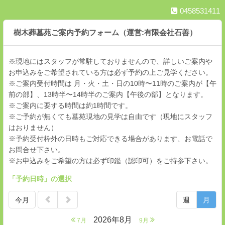
0458531411
樹木葬墓苑ご案内予約フォーム（運営:有限会社石善）
※現地にはスタッフが常駐しておりませんので、詳しいご案内や
お申込みをご希望されている方は必ず予約の上ご見学ください。
※ご案内受付時間は 月・火・土・日の10時〜11時のご案内が【午
前の部】、13時半〜14時半のご案内【午後の部】となります。
※ご案内に要する時間は約1時間です。
※ご予約が無くても墓苑現地の見学は自由です（現地にスタッフ
はおりません）
※予約受付枠外の日時もご対応できる場合があります、お電話で
お問合せ下さい。
※お申込みをご希望の方は必ず印鑑（認印可）をご持参下さい。
「予約日時」の選択
今月
週
月
2026年8月
7月
9月