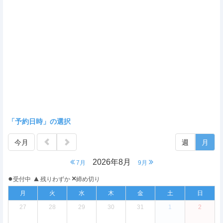
「予約日時」の選択
今月
週
月
2026年8月
7月
9月
●
▲
×
受付中
残りわずか
締め切り
月
火
水
木
金
土
日
27
28
29
30
31
1
2