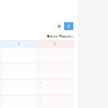
週
月
●
×
受付中
締め切り
土
日
1
2
8
9
15
16
22
23