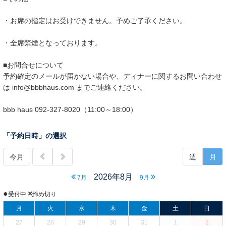
・お席の指定はお受けできません。予めご了承ください。
・全席禁煙となっております。
■お問合せについて
予約確定のメールが届かない場合や、ディナーに関するお問い合わせ
は info@bbbhaus.com までご連絡ください。
bbb haus 092-327-8020（11:00～18:00）
「予約日時」の選択
今月
週
月
2026年8月
7月
9月
●
×
受付中
締め切り
月
火
水
木
金
土
日
27
28
29
30
31
1
2