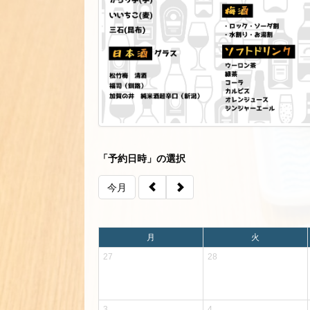
「予約日時」の選択
今月
月
火
27
28
3
4