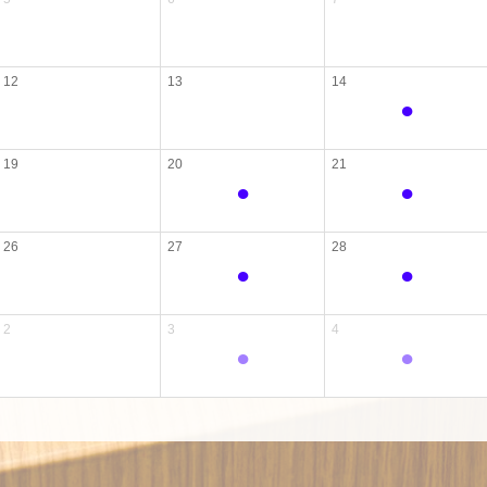
12
13
14
●
19
20
21
●
●
26
27
28
●
●
2
3
4
●
●