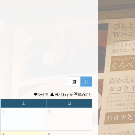
週
月
●
▲
×
受付中
残りわずか
締め切り
土
日
1
2
8
9