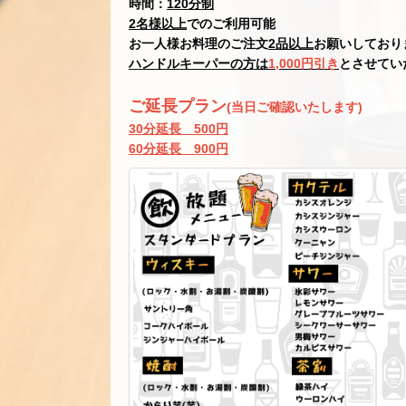
時間：
120分制
2名様以上
でのご利用可能
お一人様お料理のご注文
2品以上
お願いしており
ハンドルキーパーの方は
1,000円引き
とさせてい
ご延長プラン
(当日ご確認いたします)
30分延長 500円
60分延長 900円