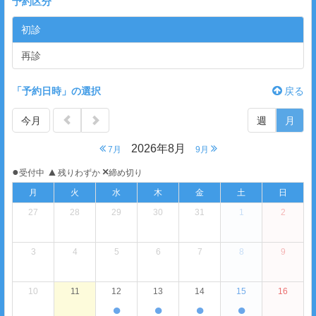
予約区分
初診
再診
「予約日時」の選択
戻る
今月
週
月
2026年8月
7月
9月
●
▲
×
受付中
残りわずか
締め切り
月
火
水
木
金
土
日
27
28
29
30
31
1
2
3
4
5
6
7
8
9
10
11
12
13
14
15
16
●
●
●
●