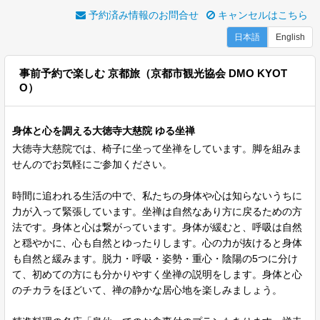
予約済み情報のお問合せ
キャンセルはこちら
日本語
English
事前予約で楽しむ 京都旅（京都市観光協会 DMO KYOT
O）
身体と心を調える大徳寺大慈院 ゆる坐禅
大徳寺大慈院では、椅子に坐って坐禅をしています。脚を組みま
せんのでお気軽にご参加ください。
時間に追われる生活の中で、私たちの身体や心は知らないうちに
力が入って緊張しています。坐禅は自然なあり方に戻るための方
法です。身体と心は繋がっています。身体が緩むと、呼吸は自然
と穏やかに、心も自然とゆったりします。心の力が抜けると身体
も自然と緩みます。脱力・呼吸・姿勢・重心・陰陽の5つに分け
て、初めての方にも分かりやすく坐禅の説明をします。身体と心
のチカラをほどいて、禅の静かな居心地を楽しみましょう。