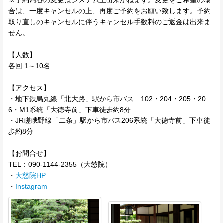
※予約内容の変更はシステム上出来かねます。変更をご希望の場
合は、一度キャンセルの上、再度ご予約をお願い致します。予約
取り直しのキャンセルに伴うキャンセル手数料のご返金は出来ま
せん。
【人数】
各回 1～10名
【アクセス】
・地下鉄烏丸線「北大路」駅から市バス 102・204・205・20
6・M1系統「大徳寺前」下車徒歩約8分
・JR嵯峨野線「二条」駅から市バス206系統「大徳寺前」下車徒
歩約8分
【お問合せ】
TEL：090-1144-2355（大慈院）
・
大慈院HP
・
Instagram