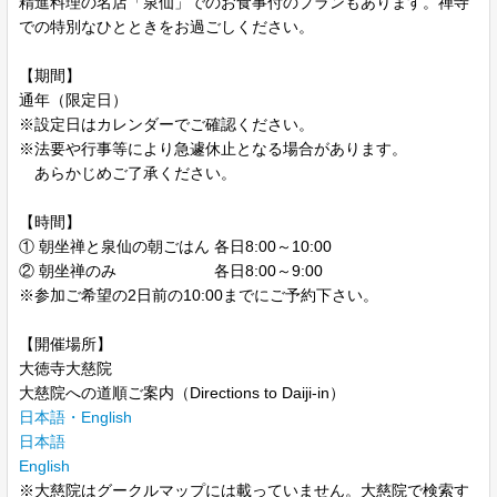
精進料理の名店「泉仙」でのお食事付のプランもあります。禅寺
での特別なひとときをお過ごしください。
【期間】
通年（限定日）
※設定日はカレンダーでご確認ください。
※法要や行事等により急遽休止となる場合があります。
あらかじめご了承ください。
【時間】
① 朝坐禅と泉仙の朝ごはん 各日8:00～10:00
② 朝坐禅のみ 各日8:00～9:00
※参加ご希望の2日前の10:00までにご予約下さい。
【開催場所】
大徳寺大慈院
大慈院への道順ご案内（Directions to Daiji-in）
日本語・English
日本語
English
※大慈院はグークルマップには載っていません。大慈院で検索す