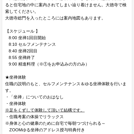
ると住宅地の中に案内されてしまい辿り着けません。大徳寺で検
索してください。
大徳寺総門を入ったところには案内地図もあります。
【スケジュール 】
8:00 坐禅1回目開始
8:10 セルフメンテナンス
8:40 坐禅2回目
8:55 坐禅終了
9:00 精進料理（※①をお申込みの方のみ）
★坐禅体験
住職の説明のもと、セルフメンテナンス＆ゆる坐禅体験を行いま
す。
・「坐禅」についてのおはなし
・坐禅体験
※足をくずして体験して頂いて結構です。
・住職考案の体操でリラックス
※身体と心の健康のために自宅で毎朝つづけられる～
ZOOMゆる坐禅のアドレス授与特典付き