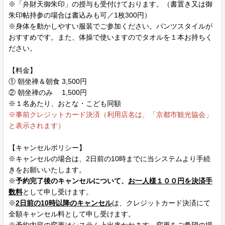
※「弁財天御朱印」の授与も受付けております。（書置き又は御
朱印帖持参の場合は書込みも可／1枚300円）
※身体を動かしやすい服装でご参加ください。パンツスタイルが
おすすめです。また、体操で使いますのでタオルを１本お持ちく
ださい。
【料金】
① 朝坐禅＆朝食 3,500円
② 朝坐禅のみ 1,500円
※１名あたり、おとな・こども同額
※事前クレジットカード決済（利用店名は、「京都市観光協会」
と表示されます）
【キャンセルポリシー】
※キャンセルの場合は、2日前の10時までに当システムより手続
きをお願いいたします。
※
予約完了後のキャンセルについて、
お一人様１００円を決済手
数料
として申し受けます。
※
2日前の10時以降のキャンセル
は、クレジットカード決済にて
全額キャンセル料として申し受けます。