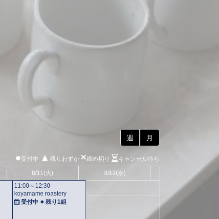
週
月
●
▲
×
受付中
残りわずか
締め切り
キャンセル待ち
8/11
(火)
8/12
(水)
11:00～12:30
koyamame roastery
●
受付中
残り
1組