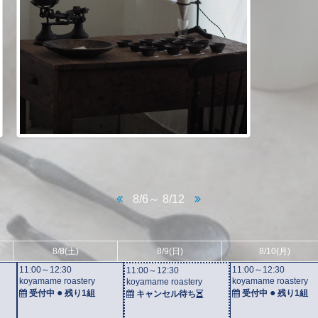
8/6～ 8/12
8/8
(土)
8/9
(日)
8/10
(月)
11:00～12:30
11:00～12:30
11:00～12:30
koyamame roastery
koyamame roastery
koyamame roastery
●
●
受付中
残り
1組
受付中
残り
1組
キャンセル待ち