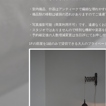
・室内備品、什器はアンティークで繊細な壊れやす
・備品類の移動は破損の恐れがありますのでご遠慮
・写真撮影可能（商業利用不可）です。遠慮なくお
・スタジオではありませんので特別な機材や楽器を
・予約確定後の人数増減変更は当日2Fにてお申し
00:00
1Fの部屋を1組のみで貸切できる大人のプライベー
00:30
01:00
01:30
02:00
02:30
03:00
03:30
04:00
04:30