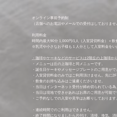
オンライン事前予約制
（店舗へのお電話やメールでの受付はしておりませ
利用料金
時間内最大90分 1,000円/1人（入室貸切料金）＋
※乳児や小さなお子様も１人分として入室料金をい
・珈琲やケーキなどのサービスは2階丘の上珈琲か
・メニューは丘の上珈琲と同メニューです。
・誕生日ケーキやメッセージプレートのご用意がで
・入室貸切料金のみではご利用頂けません。先に2
・飲食のお持ち込みはご遠慮くださいませ。
・当日はインターネット受付が締め切られている為
・当日は現地で空きがあればお席のご用意が可能で
・ご予約なしでの入室や見学はお断りしております
・連続時間でのご利用はできません。
・終了時間になりましたら片付け、清掃、換気、消