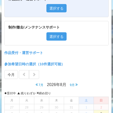
選択する
制作/撤去/メンテナンスサポート
選択する
作品受付・運営サポート
参加希望日時の選択（10件選択可能）
今月
2026年8月
7月
9月
●
▲
×
受付中
残りわずか
締め切り
月
火
水
木
金
土
日
27
28
29
30
31
1
2