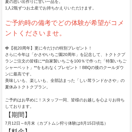
夏の思い出作りに甘い一品を。
1人2瓶ずつお土産でお持ちかえりいただけます。
ご予約時の備考でどの体験が希望がコメ
ントくださいませ。
🍓【祝20周年】更に今だけの特別プレゼント！
さらに今年は「かさやいちご園20周年」を記念して、トクトクプ
ランご注文の皆様に**自家製いちごを100％で作った「特製いちご
シャーベット」**をもれなくプレゼント！BBQの後のクールダウ
ンに最高です。
美味しいも、楽しいも、全部詰まった「しい茸ランドかさや」の
夏休みトクトクプラン。
ご予約はお早めに！スタッフ一同、皆様のお越しを心よりお待ち
しております。
【期間】
7月12日～8月末（カブトムシ狩り体験は8月15日頃迄）
【料金】