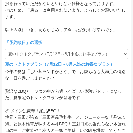
択を行っていただかないといけない仕様となっております。
そのため、「戻る」は利用されないよう、よろしくお願いいたし
ます。
以上３点につき、あらかじめご了承いただければ幸いです。
「
予約項目
」の選択
夏のトクトクプラン（7月12日～8月末迄のお得なプラン）
今年の夏は「しい茸ランドかさや」で、お腹も心も大満足の特別
な一日を過ごしませんか？
贅沢なBBQと、３つの中から選べる楽しい体験がセットになっ
た、夏限定のトクトクプランが登場です！
🍖 メインは豪華！絶品BBQ！
地元・三田が誇る「三田産黒毛和牛」と、ジューシーな「丹波若
鶏」と原木椎茸が味える本格BBQ！直射日光の当たらない木漏れ
日の中、ご家族やご友人と一緒に美味しいお肉を堪能してくださ