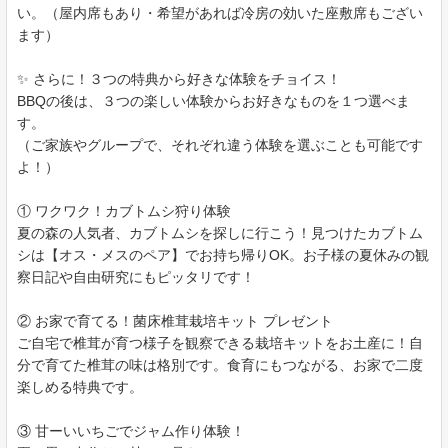
い。（屋内席もあり・希望があれば冷房の効いた座敷席もござい
ます）
✨ さらに！３つの特典から好きな体験をチョイス！
BBQの後は、３つの楽しい体験からお好きなものを１つ選べま
す。
（ご家族やグループで、それぞれ違う体験を選ぶことも可能です
よ！）
① ワクワク！カブトムシ狩り体験
夏の森の人気者、カブトムシを探しに行こう！見つけたカブトム
シは【オス・メスのペア】でお持ち帰りOK。お子様の夏休みの観
察日記や自由研究にもピッタリです！
② お家で育てる！菌床椎茸栽培キット プレゼント
ご自宅で椎茸が育つ様子を観察できる栽培キットをお土産に！自
分で育てた椎茸の味は格別です。食育にもつながる、お家で二度
楽しめる特典です。
③ 甘ーいいちごでジャム作り体験！