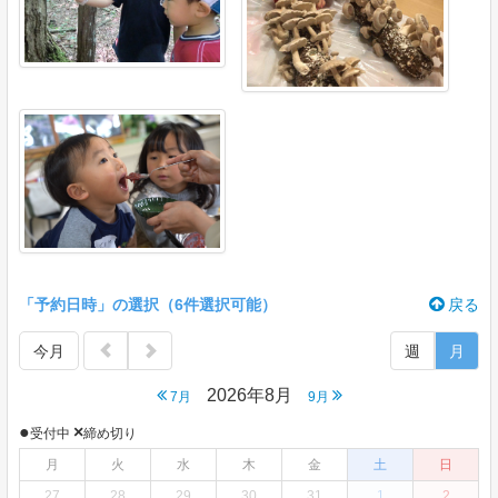
「予約日時」の選択（6件選択可能）
戻る
今月
週
月
2026年8月
7月
9月
●
×
受付中
締め切り
月
火
水
木
金
土
日
27
28
29
30
31
1
2