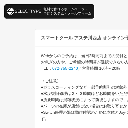
無料で作れるホームページ・
予約システム・メールフォーム
スマートクール アステ川西店 オンライン
Webからのご予約は、当日2時間前までの受付
お急ぎの方や、ご希望の時間帯が選択できない
TEL：
072-755-2240
／営業時間 10時～20時
〈ご注意〉
●ガラスコーティングなど一部予約割引の対象外と
●水没復旧修理は２～３時間ほどお時間をいただ
●所要時間は混雑状況によって前後しますので、
●パーツの在庫が店舗にない場合はお取り寄せ
●Switch修理の際は動作確認のために本体と
す。