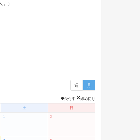
ん。）
週
月
●
×
受付中
締め切り
土
日
1
2