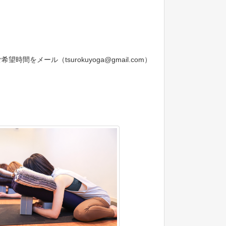
ール（tsurokuyoga@gmail.com）