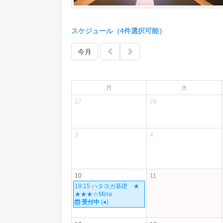
スケジュール（4件選択可能）
今月
月
火
27
28
3
4
10
11
19:15 ハタヨガ基礎 ★
★★★☆Mina
受付中
(●)