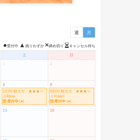
週
月
●
▲
×
受付中
残りわずか
締め切り
キャンセル待ち
土
日
1
2
8
9
10:00 朝ヨガ ★★★☆
09:00 朝ヨガ ★★★☆
☆Mina
☆Yukari
受付中
(●)
受付中
(●)
15
16