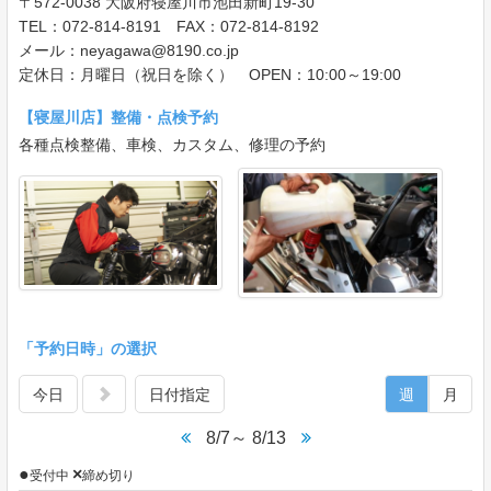
〒572-0038 大阪府寝屋川市池田新町19-30
TEL：072-814-8191 FAX：072-814-8192
メール：neyagawa@8190.co.jp
定休日：月曜日（祝日を除く） OPEN：10:00～19:00
【寝屋川店】整備・点検予約
各種点検整備、車検、カスタム、修理の予約
「予約日時」の選択
今日
日付指定
週
月
8/7～ 8/13
●
×
受付中
締め切り