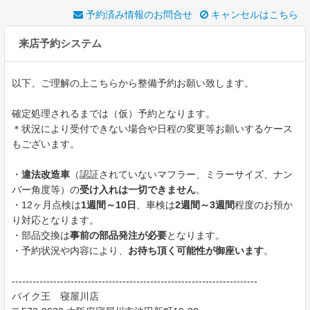
予約済み情報のお問合せ
キャンセルはこちら
来店予約システム
以下、ご理解の上こちらから整備予約お願い致します。
確定処理されるまでは（仮）予約となります。
＊状況により受付できない場合や日程の変更等お願いするケース
もございます。
・
違法改造車
（認証されていないマフラー、ミラーサイズ、ナン
バー角度等）の
受け入れは一切できません
。
・12ヶ月点検は
1週間～10日
、車検は
2週間～3週間
程度のお預か
り対応となります。
・部品交換は
事前の部品発注が必要
となります。
・予約状況や内容により、
お待ち頂く可能性が御座います
。
-----------------------------------------------------------------------
バイク王 寝屋川店