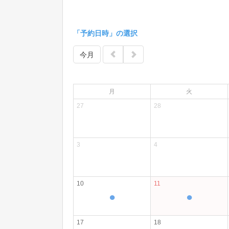
「予約日時」の選択
今月
月
火
27
28
3
4
10
11
●
●
17
18