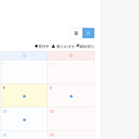
週
月
●
▲
×
受付中
残りわずか
締め切り
土
日
1
2
8
9
●
●
15
16
●
22
23