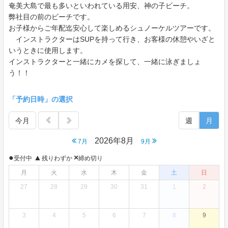
奄美大島で最も多いといわれている用安、神の子ビーチ。
弊社目の前のビーチです。
お子様からご年配迄安心して楽しめるシュノーケルツアーです。
インストラクターはSUPを持って行き、お客様の休憩やいざと
いうときに使用します。
インストラクターと一緒にカメを探して、一緒に泳ぎましょ
う！！
「予約日時」の選択
今月
週
月
2026年8月
7月
9月
●
▲
×
受付中
残りわずか
締め切り
月
火
水
木
金
土
日
27
28
29
30
31
1
2
3
4
5
6
7
8
9